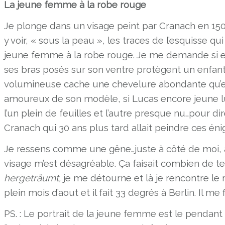
La jeune femme à la robe rouge
Je plonge dans un visage peint par Cranach en 1503 
y voir, « sous la peau », les traces de l’esquisse q
jeune femme à la robe rouge. Je me demande si ell
ses bras posés sur son ventre protègent un enfant 
volumineuse cache une chevelure abondante qu’el
amoureux de son modèle, si Lucas encore jeune lu
l’un plein de feuilles et l’autre presque nu…pour 
Cranach qui 30 ans plus tard allait peindre ces én
Je ressens comme une gêne…juste à côté de moi, 
visage m’est désagréable. Ça faisait combien de t
hergeträumt,
je me détourne et là je rencontre l
plein mois d’aout et il fait 33 degrés à Berlin. Il me 
PS. : Le portrait de la jeune femme est le pendan