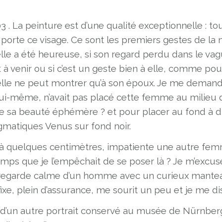
. La peinture est d’une qualité exceptionnelle : tout
ui porte ce visage. Ce sont les premiers gestes de la
e a été heureuse, si son regard perdu dans le vague
à venir ou si c’est un geste bien à elle, comme pou
le ne peut montrer qu’à son époux. Je me demande 
i-même, n’avait pas placé cette femme au milieu d
dire sa beauté éphémère ? et pour placer au fond à 
igmatiques Venus sur fond noir.
à quelques centimètres, impatiente une autre femm
emps que je l’empêchait de se poser là ? Je m’excu
e regarde calme d’un homme avec un curieux mante
fixe, plein d’assurance, me sourit un peu et je me dis q
t d’un autre portrait conservé au musée de Nürnberg